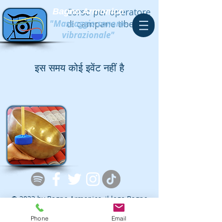
Corso per operatore
Bagno Armonico
"Massaggio sonoro-
di campane tibetane
vibrazionale"
इस समय कोई इवेंट नहीं है
© 2023 by Bagno Armonico, il logo Bagno
Armonico è un marchio registrato da Luca
Pigaiani, e l'espressione Bagno Armonico è
Phone
Email