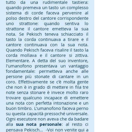
tutto da una rudimentale tastiera:
quando premeva un tasto un complesso
sistema di corde faceva pervenire al
polso destro del cantore corrispondente
uno strattone: quando sentiva lo
strattone il cantore emetteva la sua
nota. Se Pekisch teneva schiacciato il
tasto la corda continuava a tirare e il
cantore continuava con la sua nota.
Quando Pekisch faceva risalire il tasto la
corda mollava e il cantore si zittiva.
Elementare. A detta del suo inventore,
l'umanofono presentava un vantaggio
fondamentale: permetteva anche alle
persone più stonate di cantare in un
coro. Effettivamente se c'è molta gente
che non è in grado di mettere in fila tre
note senza stonare è invece molto raro
trovare qualcuno incapace di emettere
una nota con perfetta intonazione e un
buon timbro. L'umanofono faceva perno
su questa capacità pressoché universale.
Ogni esecutore non aveva che da badare
alla
sua nota personale
: al resto ci
pensava Pekisch... -Voi non venite qui a