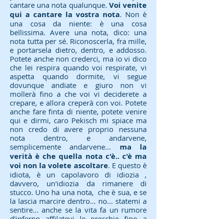
cantare una nota qualunque.
Voi venite
qui a cantare la vostra nota
. Non è
una cosa da niente: è una cosa
bellissima. Avere una nota, dico: una
nota tutta per sé. Riconoscerla, fra mille,
e portarsela dietro, dentro, e addosso.
Potete anche non crederci, ma io vi dico
che lei respira quando voi respirate, vi
aspetta quando dormite, vi segue
dovunque andiate e giuro non vi
mollerà fino a che voi vi deciderete a
crepare, e allora creperà con voi. Potete
anche fare finta di niente, potete venire
qui e dirmi, caro Pekisch mi spiace ma
non credo di avere proprio nessuna
nota dentro, e andarvene,
semplicemente andarvene...
ma la
verità è che quella nota c'è.. c'è ma
voi non la volete ascoltare
. E questo è
idiota, è un capolavoro di idiozia ,
davvero, un'idiozia da rimanere di
stucco. Uno ha una nota, che è sua, e se
la lascia marcire dentro... no... statemi a
sentire... anche se la vita fa un rumore
d'inferno affilatevi le orecchie fino a