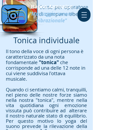
Corso per operatore
Bagno Armonico
"Massaggio sonoro-
di campane tibetane
vibrazionale"
Tonica individuale
Il tono della voce di ogni persona è
caratterizzato da una nota
fondamentale
"tonica"
che
corrisponde ad una delle 12 note in
cui viene suddivisa l'ottava
musicale.
Quando ci sentiamo calmi, tranquilli,
nel pieno delle nostre forze siamo
nella nostra "tonica", mentre nella
vita quotidiana ogni emozione
vissuta può contribuire ad alterare
il nostro naturale stato di equilibrio.
Per questo motivo lo yoga del
suono prevede la rilevazione della