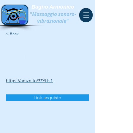
Bagno Armonico
"Massaggio sonoro-
vibrazionale"
< Back
Set di n. 7 campane di
cristallo bianche
https://amzn.to/3ZYLls1
Link acquisto