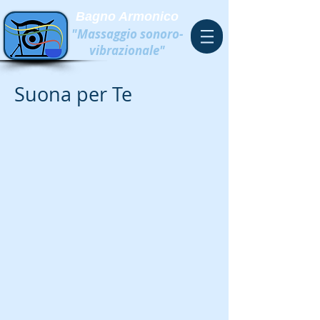
Bagno Armonico
"Massaggio sonoro-
vibrazionale"
Suona per Te